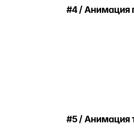
Исходный файл
#4 / Анимация 
Исходный файл
#5 / Анимация т