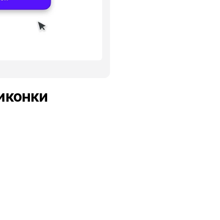
Результат
 иконки