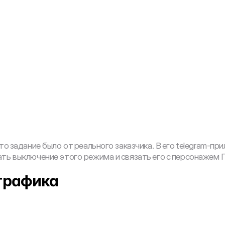
то задание было от реального заказчика. В его telegram-пр
Результат
ть выключение этого режима и связать его с персонажем 
 графика