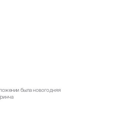
иложении была новогодняя 
Гринча