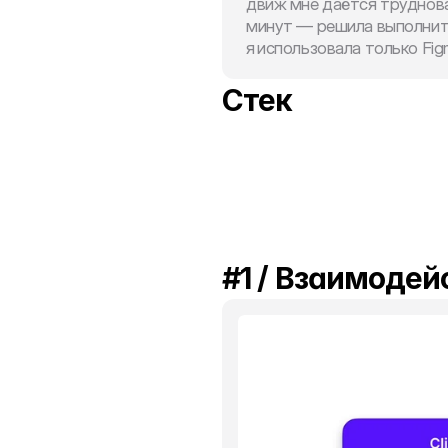
движ мне даётся труднова
минут — решила выполнить,
я использовала только Figma
Стек
#1 / Взаимодей