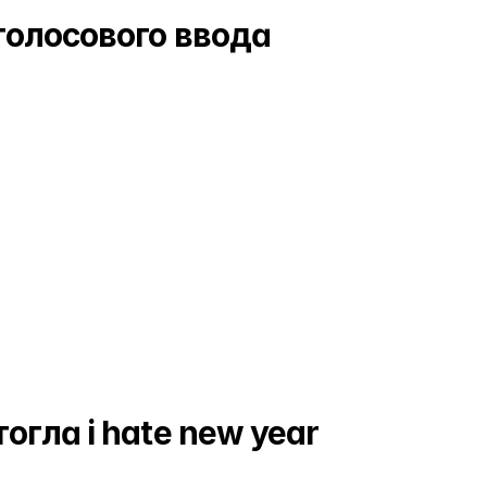
Результат
голосового ввода
Результат
огла i hate new year