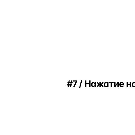
Исходный файл
#7 / Нажатие н