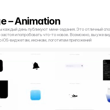
ge – Animation
 каждый день публикуют мини-задания. Это отличный спо
з застоя и попробовать что-то новое. Возможно, вы уже ви
о iOS-виджетам, иконкам, логотипам приложений