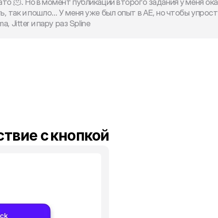
то 🫠. Но в момент публикации второго задания у меня ока
 так и пошло… У меня уже был опыт в AE, но чтобы упрости
, Jitter и пару раз Spline
new
ствие с кнопкой