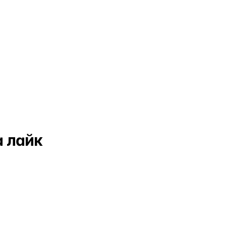
Результат
а лайк