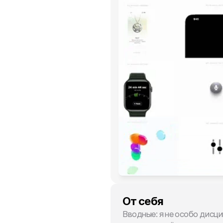
От себя
Вводные: я не особо дисци