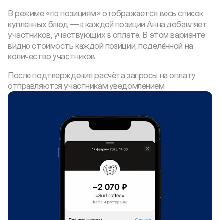
В режиме «по позициям» отображается весь список 
купленных блюд — к каждой позиции Анна добавляет 
участников, участвующих в оплате. В этом варианте 
видно стоимость каждой позиции, поделённой на 
количество участников
После подтверждения расчёта запросы на оплату 
отправляются участникам уведомлением