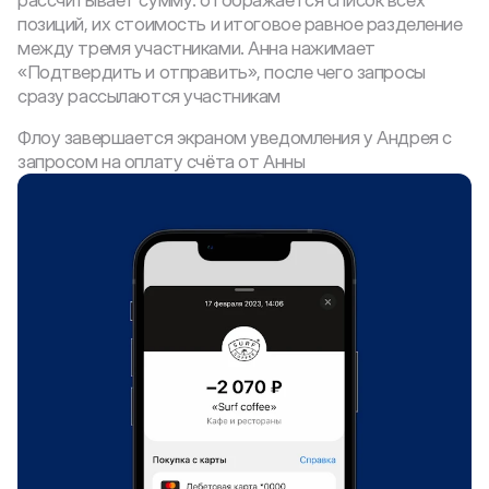
рассчитывает сумму: отображается список всех 
позиций, их стоимость и итоговое равное разделение 
между тремя участниками. Анна нажимает 
«Подтвердить и отправить», после чего запросы 
сразу рассылаются участникам
Флоу завершается экраном уведомления у Андрея с 
запросом на оплату счёта от Анны